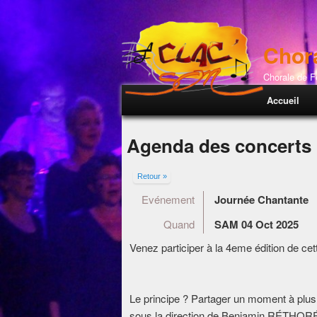
Chor
Chorale de 
Menu princi
Accueil
Agenda des concerts
Retour »
Evénement
Journée Chantante
Quand
SAM 04 Oct 2025
Venez participer à la 4eme édition de cet
Le principe ? Partager un moment à plus
sous la direction de Benjamin RÉTHOR