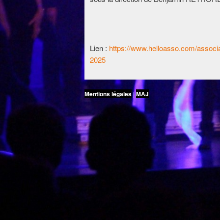
Lien :
https://www.helloasso.com/associ
2025
Mentions légales
|
MAJ