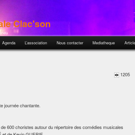
ale Clac'son
Feneu
pal
Agenda
L’association
Nous contacter
Mediatheque
Articl
1205
te journée chantante.
 de 600 choristes autour du répertoire des comédies musicales
É et de Kevin GUERIF.