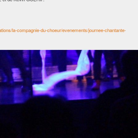
ations/la-compagnie-du-choeur/evenements/journee-chantante-